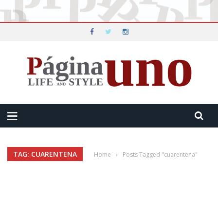
TAG: CUARENTENA
Home
›
Posts Tagged "cuarentena"