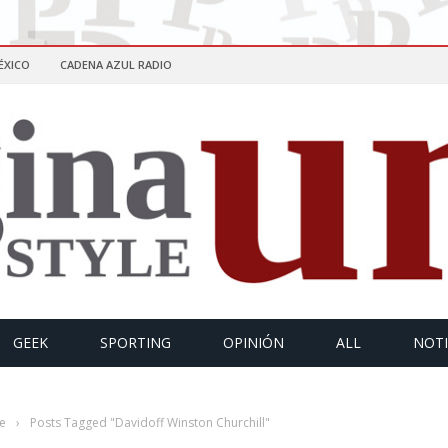
ÉXICO
CADENA AZUL RADIO
GEEK
SPORTING
OPINIÓN
ALL
NOTI
e
›
Posts Tagged "Davidoff Winston Churchill"