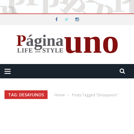
TAG: DESAYUNOS
Home
›
Posts Tagged "Desayunos"