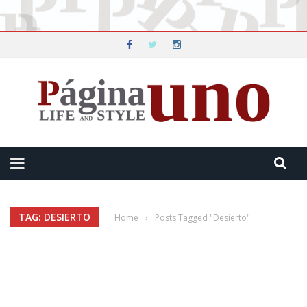
TAG: DESIERTO
Home
›
Posts Tagged "Desierto"