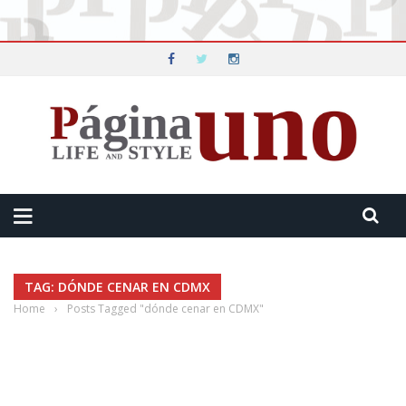
TAG: DÓNDE CENAR EN CDMX
Home
›
Posts Tagged "dónde cenar en CDMX"