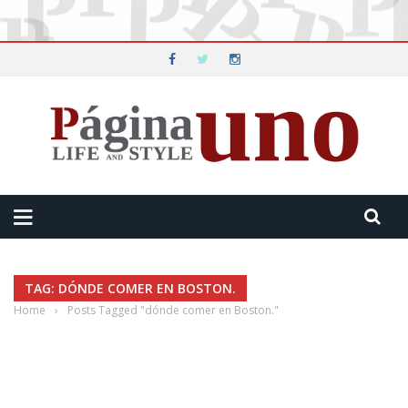
TAG: DÓNDE COMER EN BOSTON.
Home
›
Posts Tagged "dónde comer en Boston."