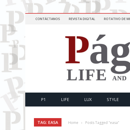
CONTÁCTANOS
REVISTA DIGITAL
ROTATIVO DE M
P1
LIFE
LUX
STYLE
TAG: EASA
Home
›
Posts Tagged "easa"