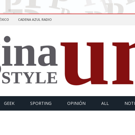
ÉXICO
CADENA AZUL RADIO
GEEK
SPORTING
OPINIÓN
ALL
NOTI