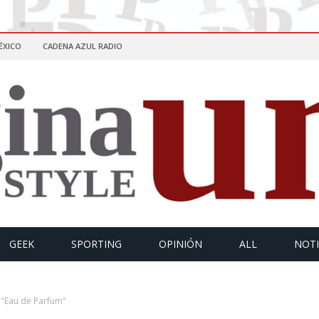
ÉXICO
CADENA AZUL RADIO
GEEK
SPORTING
OPINIÓN
ALL
NOTI
 "Eau de Parfum"