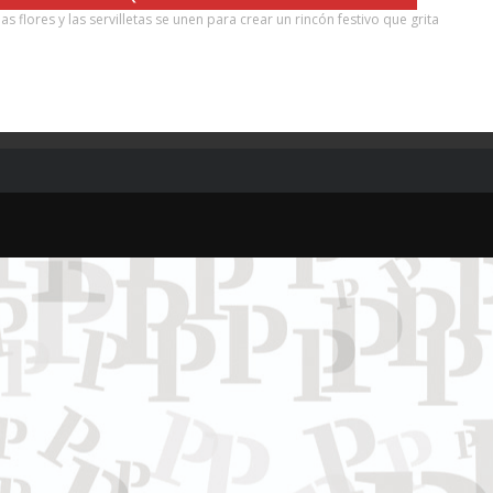
as flores y las servilletas se unen para crear un rincón festivo que grita