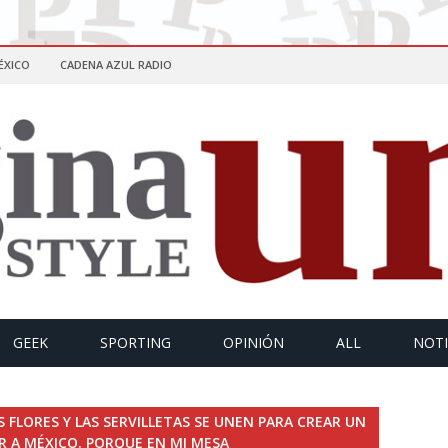
ÉXICO
CADENA AZUL RADIO
GEEK
SPORTING
OPINIÓN
ALL
NOTI
S FLORES Y LAS SERVILLETAS SE UNEN PARA CREAR UN
R A MÉXICO. PORQUE EN MI MESA