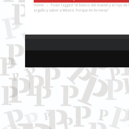
Home
›
Posts Tagged "el blanco del mantel y el rojo de l
orgullo y sabor a México. Porque en mi mesa"