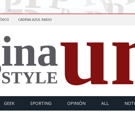
ÉXICO
CADENA AZUL RADIO
GEEK
SPORTING
OPINIÓN
ALL
NOTI