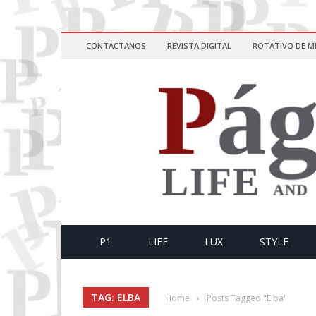
CONTÁCTANOS
REVISTA DIGITAL
ROTATIVO DE M
P1
LIFE
LUX
STYLE
TAG: ELBA
Home
›
Posts Tagged "Elba"