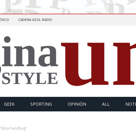
ÉXICO
CADENA AZUL RADIO
GEEK
SPORTING
OPINIÓN
ALL
NOTI
"Elisa handbag"