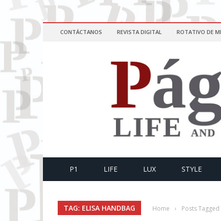
CONTÁCTANOS
REVISTA DIGITAL
ROTATIVO DE M
P1
LIFE
LUX
STYLE
TAG: ELISA HANDBAG
Home
›
Posts Tagged 