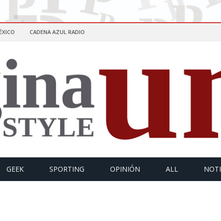
ÉXICO
CADENA AZUL RADIO
GEEK
SPORTING
OPINIÓN
ALL
NOTI