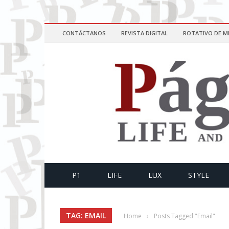
CONTÁCTANOS
REVISTA DIGITAL
ROTATIVO DE M
P1
LIFE
LUX
STYLE
TAG: EMAIL
Home
›
Posts Tagged "Email"