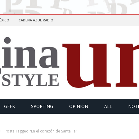
ÉXICO
CADENA AZUL RADIO
GEEK
SPORTING
OPINIÓN
ALL
NOTI
›
Posts Tagged "En el corazón de Santa Fe"