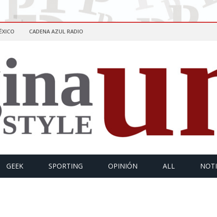
ÉXICO
CADENA AZUL RADIO
GEEK
SPORTING
OPINIÓN
ALL
NOTI