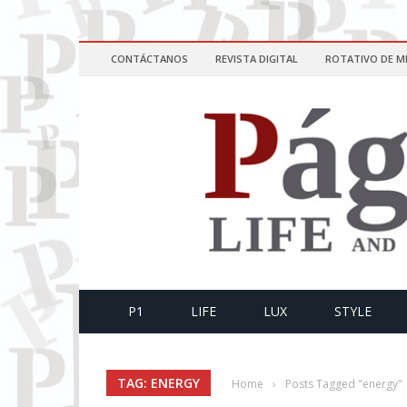
CONTÁCTANOS
REVISTA DIGITAL
ROTATIVO DE M
P1
LIFE
LUX
STYLE
TAG: ENERGY
Home
›
Posts Tagged "energy"