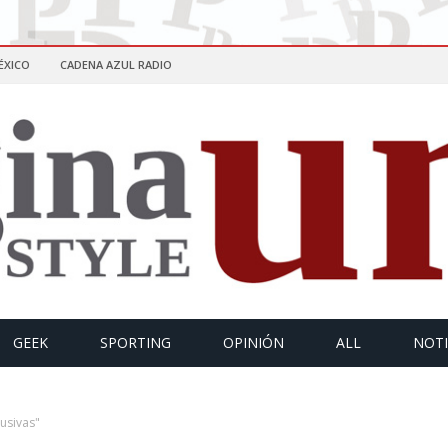
ÉXICO
CADENA AZUL RADIO
GEEK
SPORTING
OPINIÓN
ALL
NOTI
usivas"