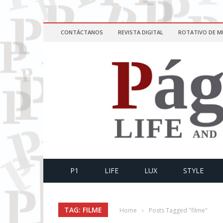
CONTÁCTANOS
REVISTA DIGITAL
ROTATIVO DE M
P1
LIFE
LUX
STYLE
TAG: FILME
Home
›
Posts Tagged "filme"