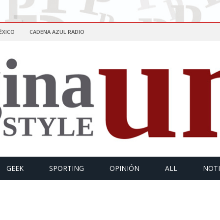
ÉXICO
CADENA AZUL RADIO
GEEK
SPORTING
OPINIÓN
ALL
NOTI