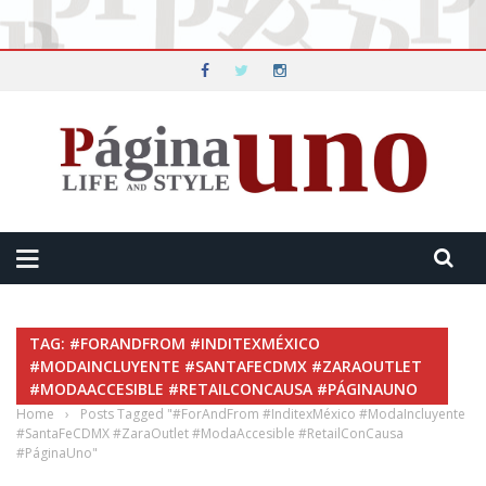
TAG: #FORANDFROM #INDITEXMÉXICO
#MODAINCLUYENTE #SANTAFECDMX #ZARAOUTLET
#MODAACCESIBLE #RETAILCONCAUSA #PÁGINAUNO
Home
›
Posts Tagged "#ForAndFrom #InditexMéxico #ModaIncluyente
#SantaFeCDMX #ZaraOutlet #ModaAccesible #RetailConCausa
#PáginaUno"