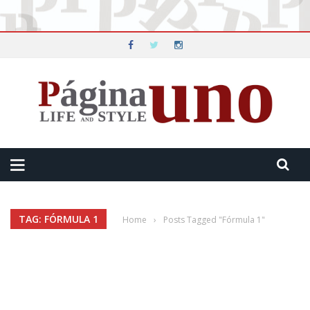
TAG: FÓRMULA 1
Home
›
Posts Tagged "Fórmula 1"