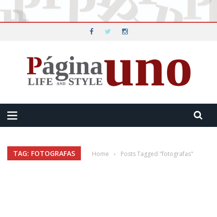
TAG: FOTOGRAFAS
Home
›
Posts Tagged "fotografas"