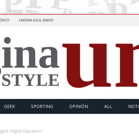
ÉXICO
CADENA AZUL RADIO
GEEK
SPORTING
OPINIÓN
ALL
NOTI
gged "Higher Education"