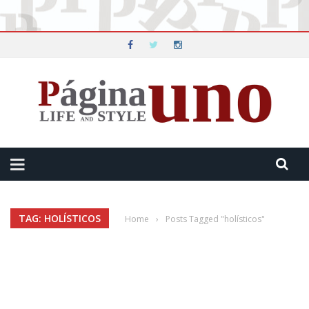
TAG: HOLÍSTICOS
Home
›
Posts Tagged "holísticos"