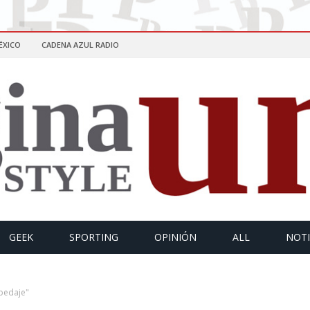
ÉXICO
CADENA AZUL RADIO
GEEK
SPORTING
OPINIÓN
ALL
NOTI
pedaje"