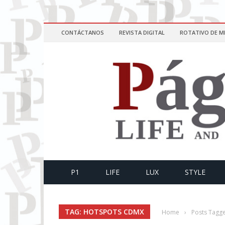
CONTÁCTANOS
REVISTA DIGITAL
ROTATIVO DE M
P1
LIFE
LUX
STYLE
TAG: HOTSPOTS CDMX
Home
›
Posts Tagg