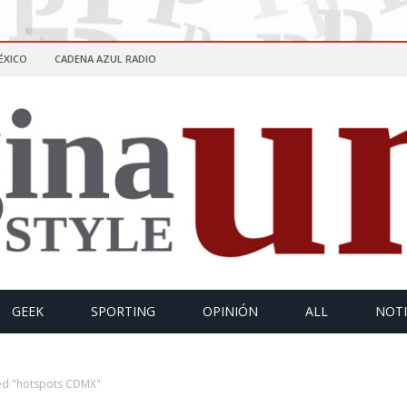
ÉXICO
CADENA AZUL RADIO
GEEK
SPORTING
OPINIÓN
ALL
NOTI
ed "hotspots CDMX"