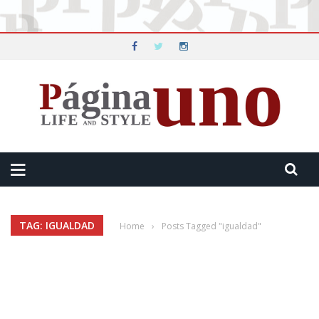
TAG: IGUALDAD
Home
›
Posts Tagged "igualdad"