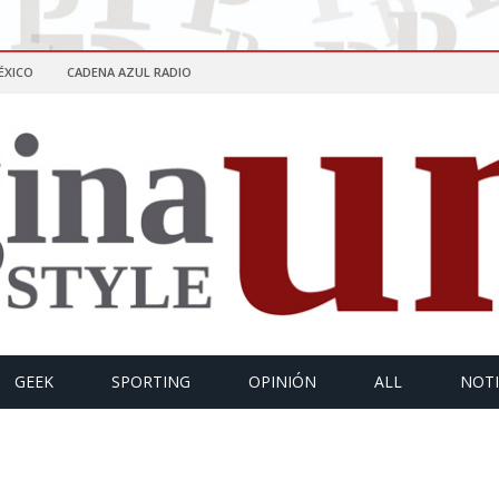
ÉXICO
CADENA AZUL RADIO
GEEK
SPORTING
OPINIÓN
ALL
NOTI