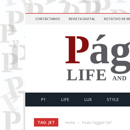
CONTÁCTANOS
REVISTA DIGITAL
ROTATIVO DE M
P1
LIFE
LUX
STYLE
TAG: JET
Home
›
Posts Tagged "jet"