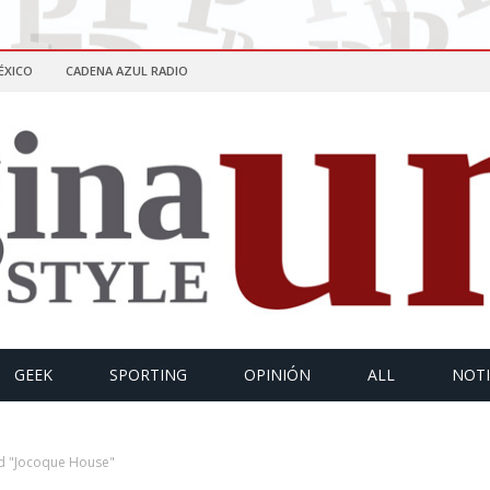
ÉXICO
CADENA AZUL RADIO
GEEK
SPORTING
OPINIÓN
ALL
NOTI
d "Jocoque House"