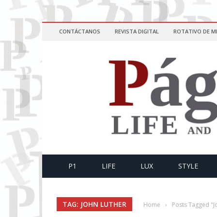
CONTÁCTANOS
REVISTA DIGITAL
ROTATIVO DE M
P1
LIFE
LUX
STYLE
TAG: JOHN LUTHER
Home
›
Posts Tagged "J