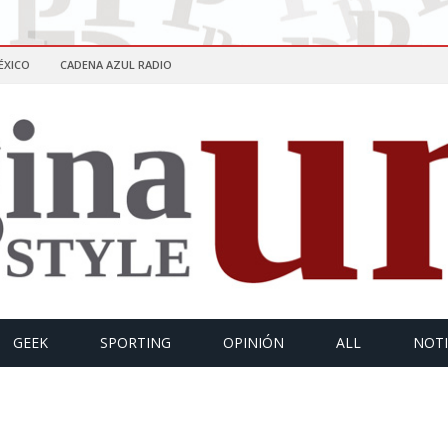
ÉXICO
CADENA AZUL RADIO
GEEK
SPORTING
OPINIÓN
ALL
NOTI