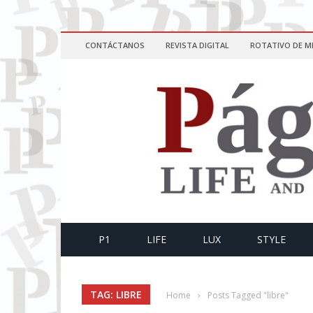
CONTÁCTANOS
REVISTA DIGITAL
ROTATIVO DE M
P1
LIFE
LUX
STYLE
TAG: LIBRE
Home
›
Posts Tagged "libre"