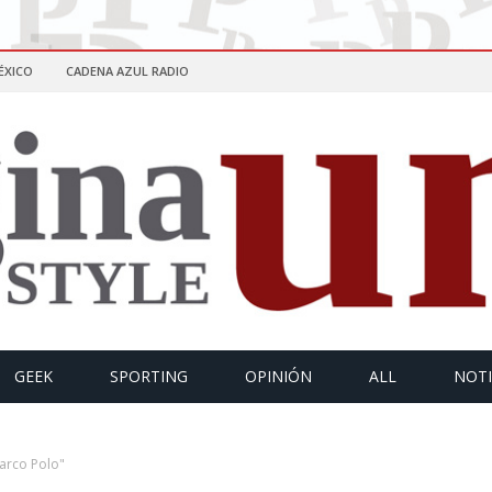
ÉXICO
CADENA AZUL RADIO
GEEK
SPORTING
OPINIÓN
ALL
NOTI
arco Polo"