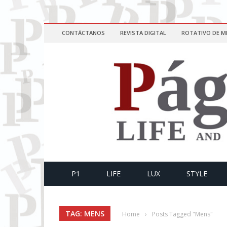
CONTÁCTANOS
REVISTA DIGITAL
ROTATIVO DE M
P1
LIFE
LUX
STYLE
TAG: MENS
Home
›
Posts Tagged "Mens"