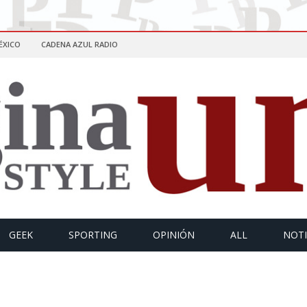
ÉXICO
CADENA AZUL RADIO
GEEK
SPORTING
OPINIÓN
ALL
NOTI