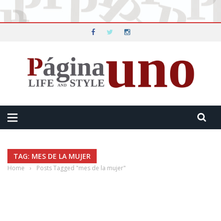
TAG: MES DE LA MUJER
Home
›
Posts Tagged "mes de la mujer"