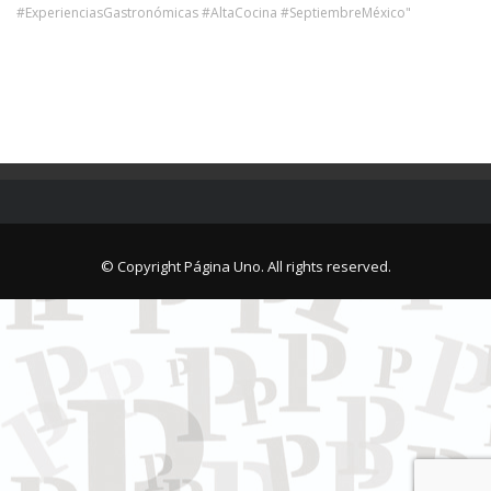
#ExperienciasGastronómicas #AltaCocina #SeptiembreMéxico"
© Copyright Página Uno. All rights reserved.