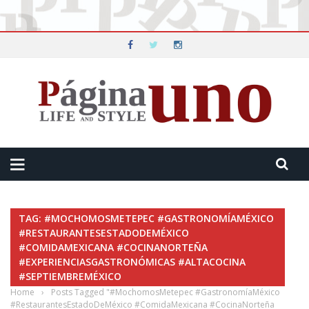
TAG: #MOCHOMOSMETEPEC #GASTRONOMÍAMÉXICO
#RESTAURANTESESTADODEMÉXICO
#COMIDAMEXICANA #COCINANORTEÑA
#EXPERIENCIASGASTRONÓMICAS #ALTACOCINA
#SEPTIEMBREMÉXICO
Home
›
Posts Tagged "#MochomosMetepec #GastronomíaMéxico
#RestaurantesEstadoDeMéxico #ComidaMexicana #CocinaNorteña