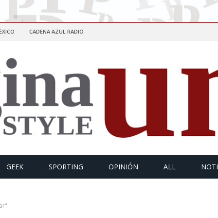
ÉXICO
CADENA AZUL RADIO
GEEK
SPORTING
OPINIÓN
ALL
NOTI
ar"