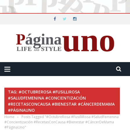
TAG: #OCTUBREROSA #FUSILLIROSA
#SALUDFEMENINA #CONCIENTIZACIÓN
#RECETASCONCAUSA #BIENESTAR #CÁNCERDEMAMA
#PÁGINAUNO
Home
›
Posts Tagged "#OctubreRosa #FusilliRosa #SaludFemenina
#Concientización #RecetasConCausa #Bienestar #CáncerDeMama
#PáginaUno"