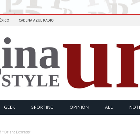
ÉXICO
CADENA AZUL RADIO
GEEK
SPORTING
OPINIÓN
ALL
NOTI
 "Orient Express"