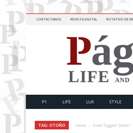
CONTÁCTANOS
REVISTA DIGITAL
ROTATIVO DE M
P1
LIFE
LUX
STYLE
TAG: OTOÑO
Home
›
Posts Tagged "otoño"