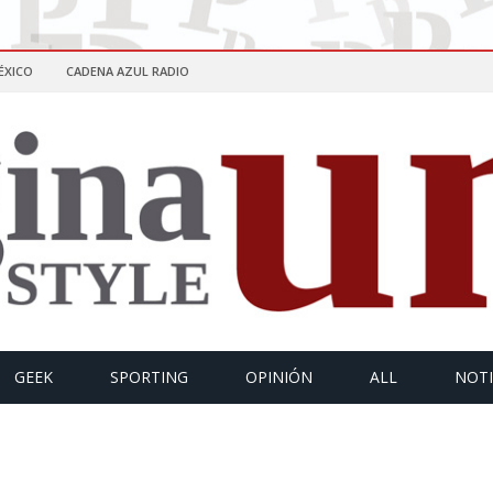
ÉXICO
CADENA AZUL RADIO
GEEK
SPORTING
OPINIÓN
ALL
NOTI