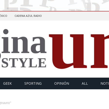
ÉXICO
CADENA AZUL RADIO
GEEK
SPORTING
OPINIÓN
ALL
NOTI
ginauno"