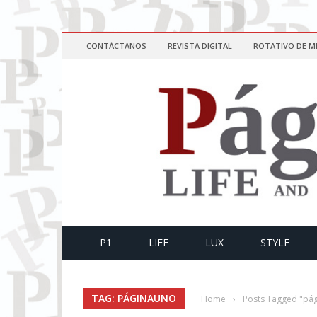
CONTÁCTANOS
REVISTA DIGITAL
ROTATIVO DE M
P1
LIFE
LUX
STYLE
TAG: PÁGINAUNO
Home
›
Posts Tagged "pá