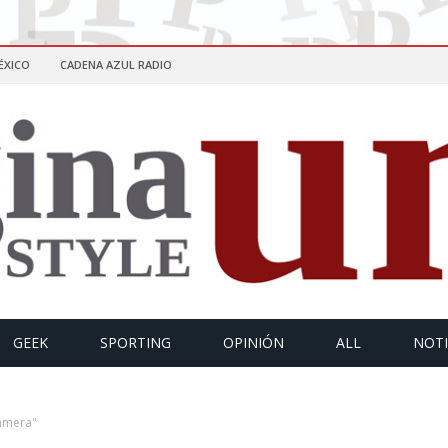
ÉXICO
CADENA AZUL RADIO
GEEK
SPORTING
OPINIÓN
ALL
NOTI
amera"