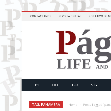
CONTÁCTANOS
REVISTA DIGITAL
ROTATIVO DE M
P1
LIFE
LUX
STYLE
TAG: PANAMERA
Home
›
Posts Tagged "pan