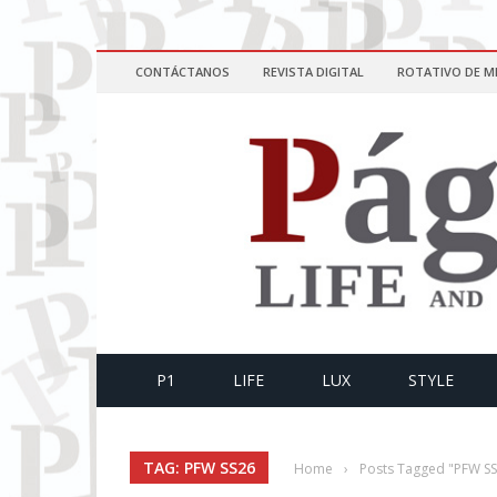
CONTÁCTANOS
REVISTA DIGITAL
ROTATIVO DE M
P1
LIFE
LUX
STYLE
TAG: PFW SS26
Home
›
Posts Tagged "PFW S