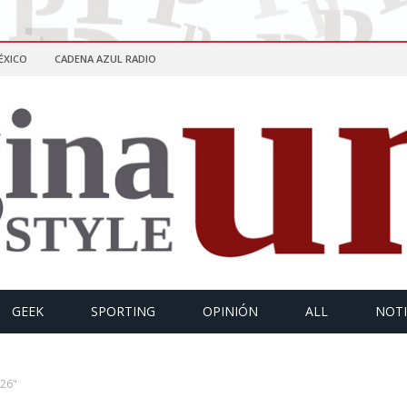
ÉXICO
CADENA AZUL RADIO
GEEK
SPORTING
OPINIÓN
ALL
NOTI
S26"