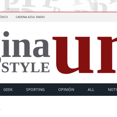
ÉXICO
CADENA AZUL RADIO
GEEK
SPORTING
OPINIÓN
ALL
NOTI
"