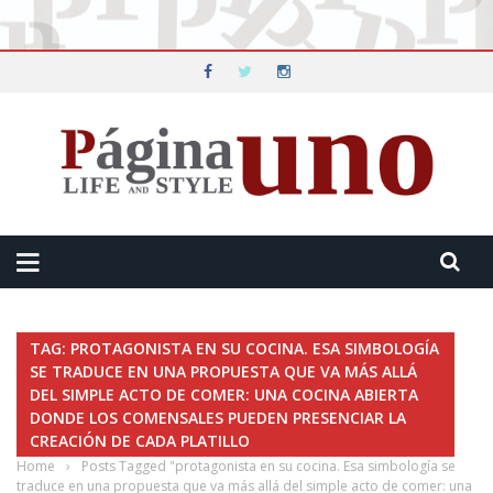
TAG: PROTAGONISTA EN SU COCINA. ESA SIMBOLOGÍA
SE TRADUCE EN UNA PROPUESTA QUE VA MÁS ALLÁ
DEL SIMPLE ACTO DE COMER: UNA COCINA ABIERTA
DONDE LOS COMENSALES PUEDEN PRESENCIAR LA
CREACIÓN DE CADA PLATILLO
Home
›
Posts Tagged "protagonista en su cocina. Esa simbología se
traduce en una propuesta que va más allá del simple acto de comer: una