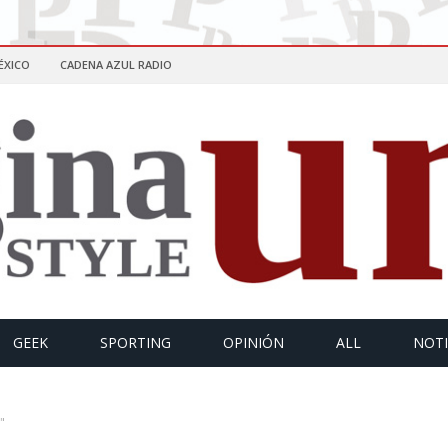
ÉXICO
CADENA AZUL RADIO
GEEK
SPORTING
OPINIÓN
ALL
NOTI
"