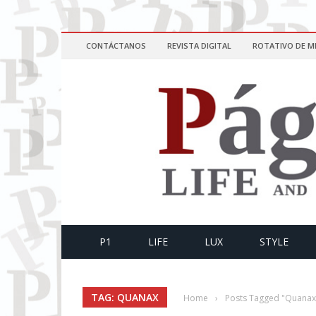
CONTÁCTANOS
REVISTA DIGITAL
ROTATIVO DE M
P1
LIFE
LUX
STYLE
TAG: QUANAX
Home
›
Posts Tagged "Quanax