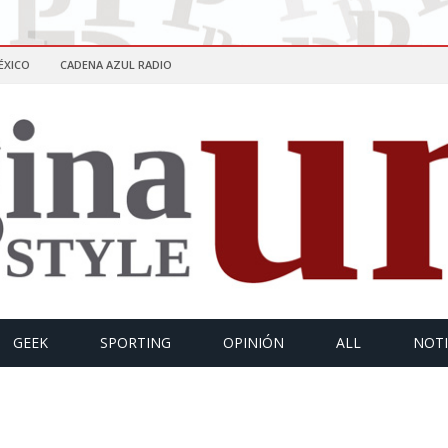
ÉXICO
CADENA AZUL RADIO
GEEK
SPORTING
OPINIÓN
ALL
NOTI