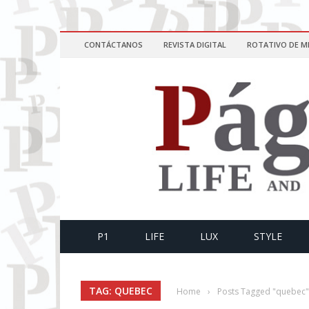
CONTÁCTANOS
REVISTA DIGITAL
ROTATIVO DE M
P1
LIFE
LUX
STYLE
TAG: QUEBEC
Home
›
Posts Tagged "quebec"