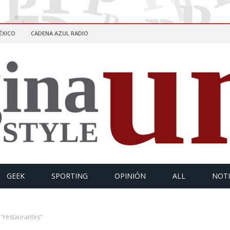
ÉXICO
CADENA AZUL RADIO
GEEK
SPORTING
OPINIÓN
ALL
NOTI
"restaurantes"