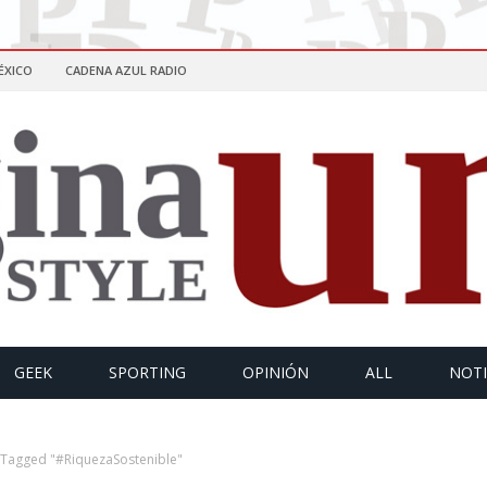
ÉXICO
CADENA AZUL RADIO
GEEK
SPORTING
OPINIÓN
ALL
NOTI
 Tagged "#RiquezaSostenible"