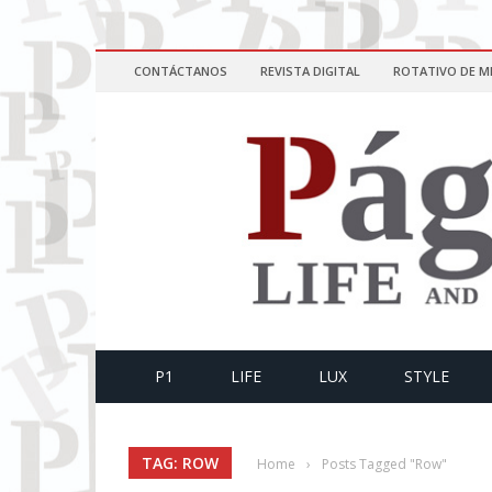
CONTÁCTANOS
REVISTA DIGITAL
ROTATIVO DE M
P1
LIFE
LUX
STYLE
TAG: ROW
Home
›
Posts Tagged "Row"