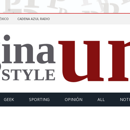
ÉXICO
CADENA AZUL RADIO
GEEK
SPORTING
OPINIÓN
ALL
NOTI