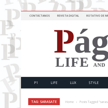
CONTÁCTANOS
REVISTA DIGITAL
ROTATIVO DE M
P1
LIFE
LUX
STYLE
TAG: SARASATE
Home
›
Posts Tagged "saras