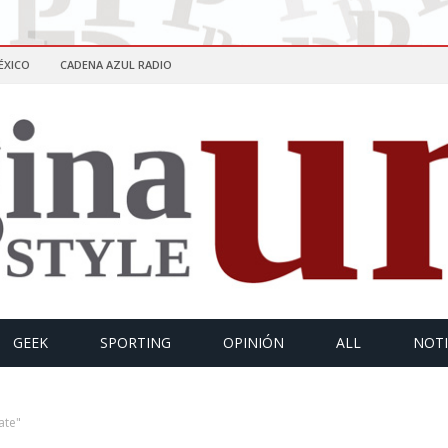
ÉXICO
CADENA AZUL RADIO
GEEK
SPORTING
OPINIÓN
ALL
NOTI
ate"