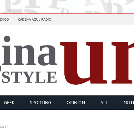
ÉXICO
CADENA AZUL RADIO
GEEK
SPORTING
OPINIÓN
ALL
NOTI
stre"