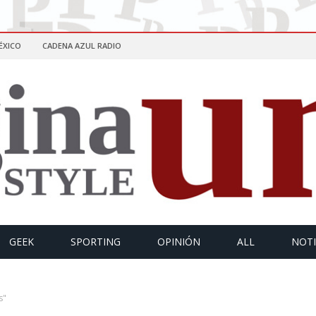
ÉXICO
CADENA AZUL RADIO
GEEK
SPORTING
OPINIÓN
ALL
NOTI
s"