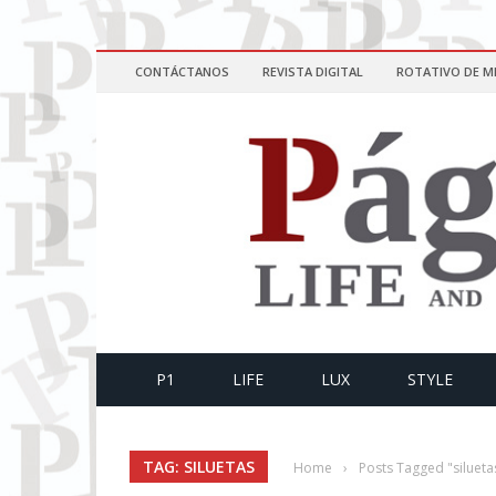
CONTÁCTANOS
REVISTA DIGITAL
ROTATIVO DE M
P1
LIFE
LUX
STYLE
TAG: SILUETAS
Home
›
Posts Tagged "silueta